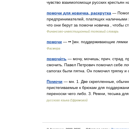
чувство взаимопомощи русских крестьян 
помочи для новичка, раскрутка
— Помога
предпринимателей, платящих наличными з
что они берут за помочи новичка , чтобы
Финансово-инвестиционный толковый словарь
помочи
— •• [мн. поддерживающие лямки 
Фасмера
помочи́ть
— мочу, мочишь; прич. страд. пр
смочить. Павел Петрович помочил себе лоб
сапогах были пятна. Он помочил тряпку 
Помочи
— мн. 1. Две скрепленные, обычн
пристегиваемые к брюкам для поддержания
переноски чего либо. 3. Ремни, тесьма 
русского языка Ефремовой