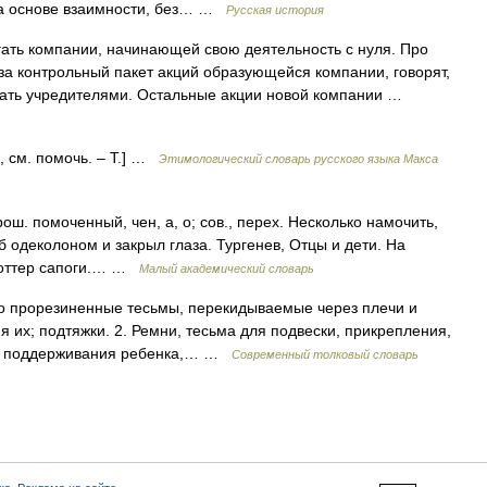
на основе взаимности, без… …
Русская история
ть компании, начинающей свою деятельность с нуля. Про
а контрольный пакет акций образующейся компании, говорят,
 стать учредителями. Остальные акции новой компании …
, см. помочь. – Т.] …
Этимологический словарь русского языка Макса
ош. помоченный, чен, а, о; сов., перех. Несколько намочить,
 одеколоном и закрыл глаза. Тургенев, Отцы и дети. На
и оттер сапоги.… …
Малый академический словарь
о прорезиненные тесьмы, перекидываемые через плечи и
 их; подтяжки. 2. Ремни, тесьма для подвески, прикрепления,
для поддерживания ребенка,… …
Современный толковый словарь