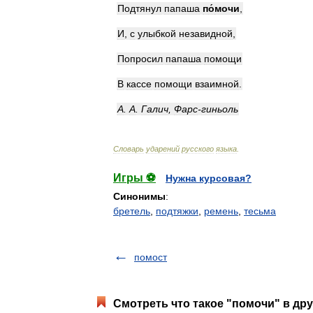
Подтянул
папаша
п
о́
мочи
,
И
,
с
улыбкой
незавидной
,
Попросил
папаша
помощи
В
кассе
помощи
взаимной
.
А
.
А
.
Галич
,
Фарс
-
гиньоль
Словарь
ударений
русского
языка
.
Игры ⚽
Нужна курсовая?
Синонимы
:
бретель
,
подтяжки
,
ремень
,
тесьма
помост
Смотреть что такое "помочи" в дру