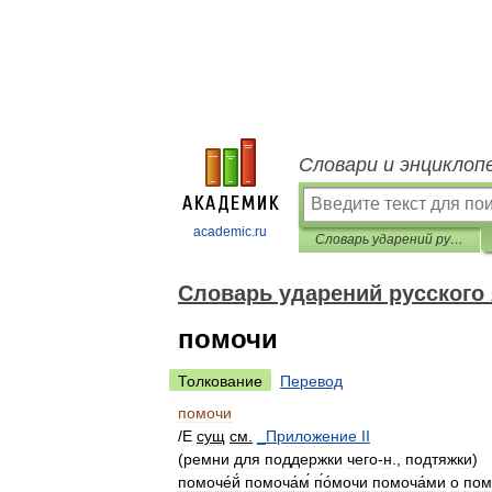
Словари и энциклоп
academic.ru
Словарь ударений русского языка
Словарь ударений русского
помочи
Толкование
Перевод
помочи
/
E
сущ
см
.
_
Приложение
II
(
ремни
для
поддержки
чего
-
н
.,
подтяжки
)
помоче́й́
помоча́м́
п́о́мочи
помоча́ми
о
помо