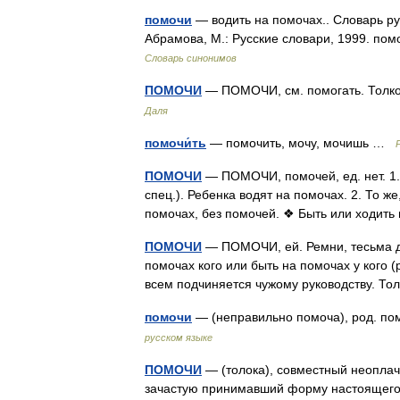
помочи
— водить на помочах.. Словарь ру
Абрамова, М.: Русские словари, 1999. по
Словарь синонимов
ПОМОЧИ
— ПОМОЧИ, см. помогать. Толко
Даля
помочи́ть
— помочить, мочу, мочишь …
ПОМОЧИ
— ПОМОЧИ, помочей, ед. нет. 1. 
спец.). Ребенка водят на помочах. 2. То же
помочах, без помочей. ❖ Быть или ходит
ПОМОЧИ
— ПОМОЧИ, ей. Ремни, тесьма дл
помочах кого или быть на помочах у кого (
всем подчиняется чужому руководству. 
помочи
— (неправильно помоча), род. 
русском языке
ПОМОЧИ
— (толока), совместный неоплач
зачастую принимавший форму настоящего 