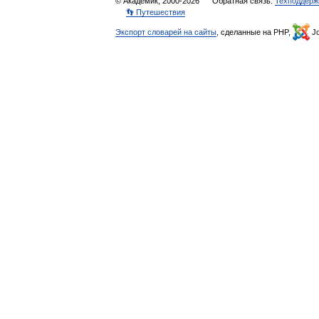
© Академик, 2000-2026
Обратная связь:
Техподдерж
👣 Путешествия
Экспорт словарей на сайты
, сделанные на PHP,
Jo