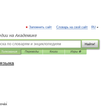
Запомнить сайт
Словарь на свой сайт
RU
едии на Академике
Найти!
Толкования
Переводы
Книги
Игры ⚽
 языка
ча́х́