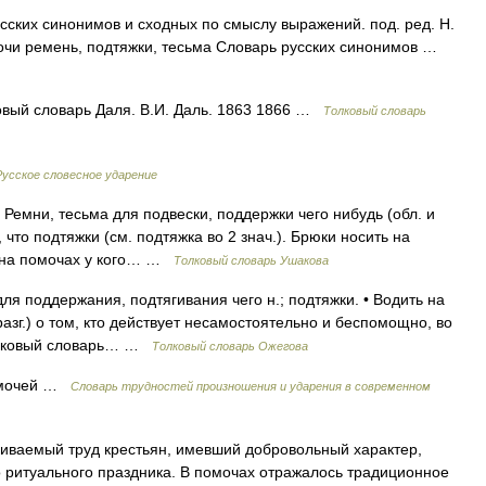
сских синонимов и сходных по смыслу выражений. под. ред. Н.
мочи ремень, подтяжки, тесьма Словарь русских синонимов …
вый словарь Даля. В.И. Даль. 1863 1866 …
Толковый словарь
Русское словесное ударение
Ремни, тесьма для подвески, поддержки чего нибудь (обл. и
, что подтяжки (см. подтяжка во 2 знач.). Брюки носить на
ь на помочах у кого… …
Толковый словарь Ушакова
я поддержания, подтягивания чего н.; подтяжки. • Водить на
разг.) о том, кто действует несамостоятельно и беспомощно, во
Толковый словарь… …
Толковый словарь Ожегова
помочей …
Словарь трудностей произношения и ударения в современном
иваемый труд крестьян, имевший добровольный характер,
ритуального праздника. В помочах отражалось традиционное