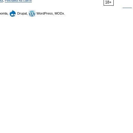
ка
,
Реклама на сайте
18+
omla,
Drupal,
WordPress, MODx.